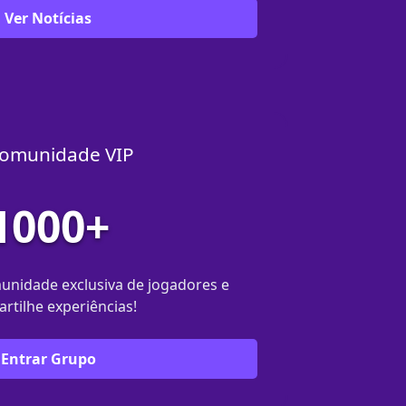
Ver Notícias
Comunidade VIP
1000+
unidade exclusiva de jogadores e
rtilhe experiências!
Entrar Grupo