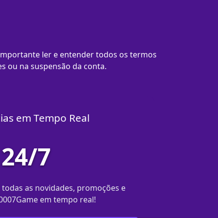
m
importante ler e entender todos os termos
ões ou na suspensão da conta.
cias em Tempo Real
24/7
e todas as novidades, promoções e
 0007Game em tempo real!