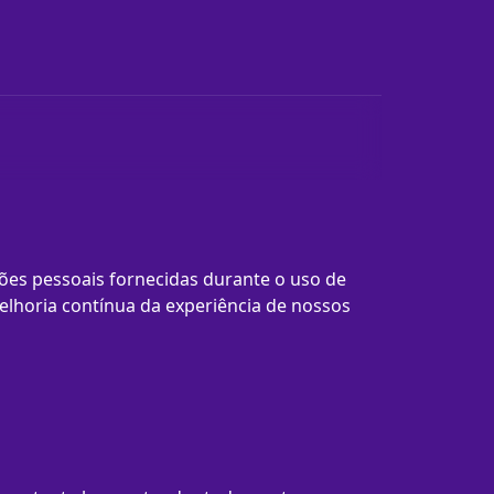
ões pessoais fornecidas durante o uso de
elhoria contínua da experiência de nossos