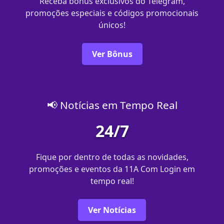
Receba bônus exclusivos do Telegram,
promoções especiais e códigos promocionais
únicos!
Ver Bônus
📢 Notícias em Tempo Real
24/7
Fique por dentro de todas as novidades,
promoções e eventos da 11A Com Login em
tempo real!
Ver Notícias