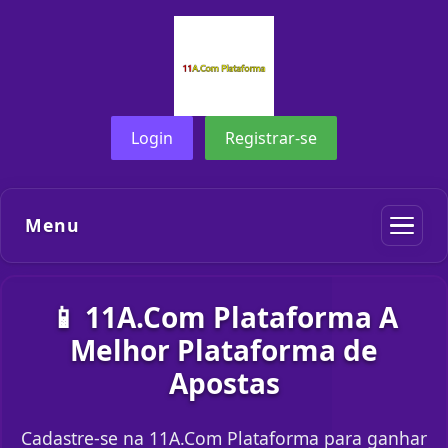
Login
Registrar-se
Menu
📱 11A.Com Plataforma A
Melhor Plataforma de
Apostas
Cadastre-se na 11A.Com Plataforma para ganhar