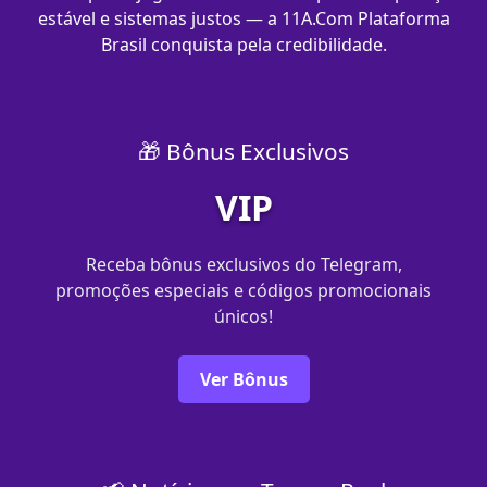
estável e sistemas justos — a 11A.Com Plataforma
Brasil conquista pela credibilidade.
🎁 Bônus Exclusivos
VIP
Receba bônus exclusivos do Telegram,
promoções especiais e códigos promocionais
únicos!
Ver Bônus