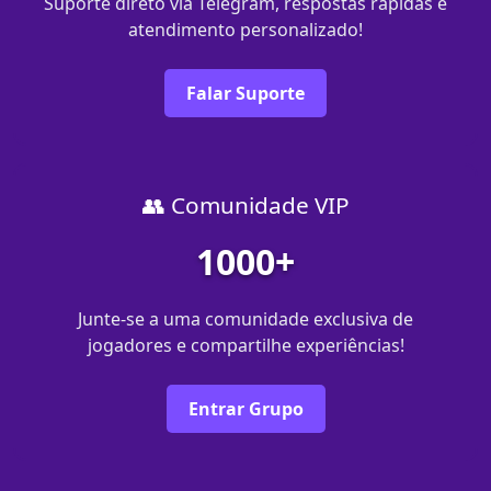
Suporte direto via Telegram, respostas rápidas e
atendimento personalizado!
Falar Suporte
👥 Comunidade VIP
1000+
Junte-se a uma comunidade exclusiva de
jogadores e compartilhe experiências!
Entrar Grupo