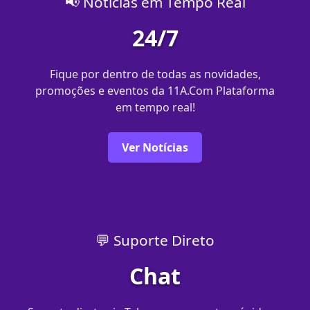
📢 Notícias em Tempo Real
24/7
Fique por dentro de todas as novidades,
promoções e eventos da 11A.Com Plataforma
em tempo real!
Ver Notícias
💬 Suporte Direto
Chat