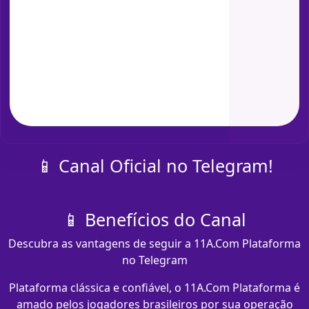
📱 Canal Oficial no Telegram!
📱 Benefícios do Canal
Descubra as vantagens de seguir a 11A.Com Plataforma
no Telegram
Plataforma clássica e confiável, o 11A.Com Plataforma é
amado pelos jogadores brasileiros por sua operação