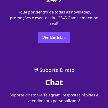
Fique por dentro de todas as novidades,
promoções e eventos da 12345 Game em tempo
real!
Ver Notícias
💬 Suporte Direto
Chat
Suporte direto via Telegram, respostas rápidas e
atendimento personalizado!