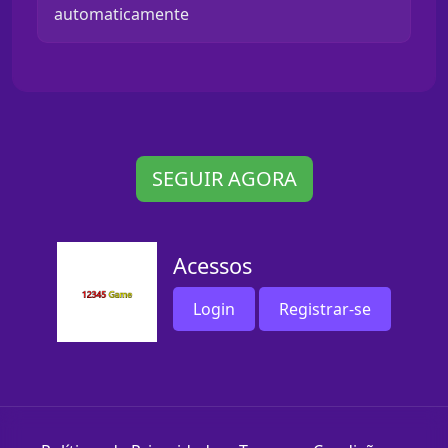
automaticamente
SEGUIR AGORA
Acessos
Login
Registrar-se