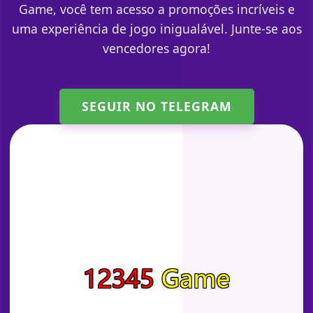
Game, você tem acesso a promoções incríveis e
uma experiência de jogo inigualável. Junte-se aos
vencedores agora!
SEGUIR NO TELEGRAM