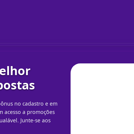
elhor
postas
bônus no cadastro e em
em acesso a promoções
ualável. Junte-se aos