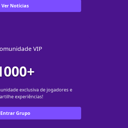
Ver Notícias
Comunidade VIP
1000+
unidade exclusiva de jogadores e
rtilhe experiências!
Entrar Grupo