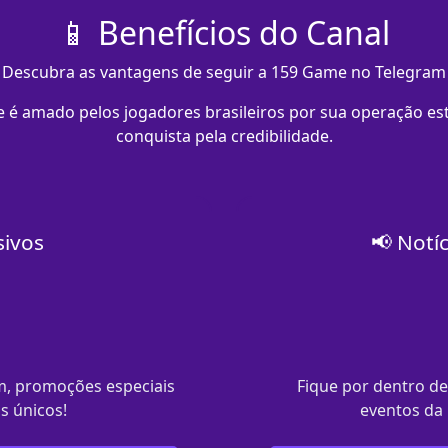
📱 Benefícios do Canal
Descubra as vantagens de seguir a 159 Game no Telegram
e é amado pelos jogadores brasileiros por sua operação es
conquista pela credibilidade.
sivos
📢 Notí
m, promoções especiais
Fique por dentro d
s únicos!
eventos da