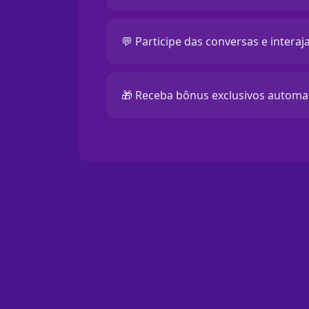
💬 Participe das conversas e interaj
🎁 Receba bônus exclusivos autom