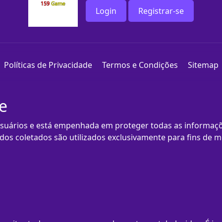
Login
Registrar-se
Políticas de Privacidade
Termos e Condições
Sitemap
de
 usuários e está empenhada em proteger todas as informaçõ
os coletados são utilizados exclusivamente para fins de m