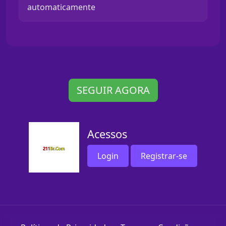
automaticamente
SEGUIR AGORA
Acessos
Login
Registrar-se