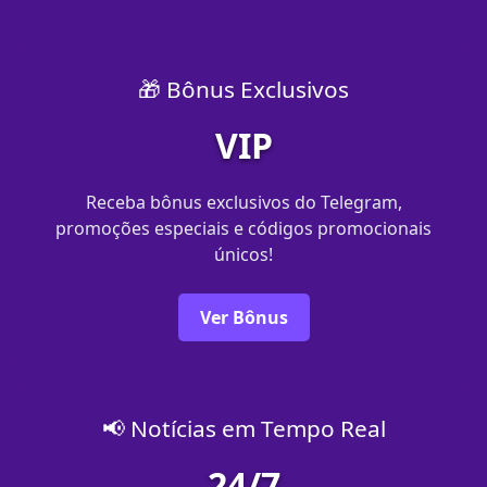
🎁 Bônus Exclusivos
VIP
Receba bônus exclusivos do Telegram,
promoções especiais e códigos promocionais
únicos!
Ver Bônus
📢 Notícias em Tempo Real
24/7