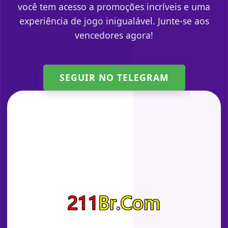
você tem acesso a promoções incríveis e uma
experiência de jogo inigualável. Junte-se aos
vencedores agora!
SEGUIR NO TELEGRAM