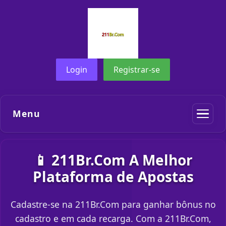
Login
Registrar-se
Menu
📱 211Br.Com A Melhor
Plataforma de Apostas
Cadastre-se na 211Br.Com para ganhar bônus no
cadastro e em cada recarga. Com a 211Br.Com,