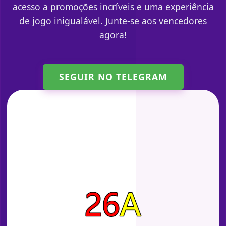
acesso a promoções incríveis e uma experiência
de jogo inigualável. Junte-se aos vencedores
agora!
SEGUIR NO TELEGRAM