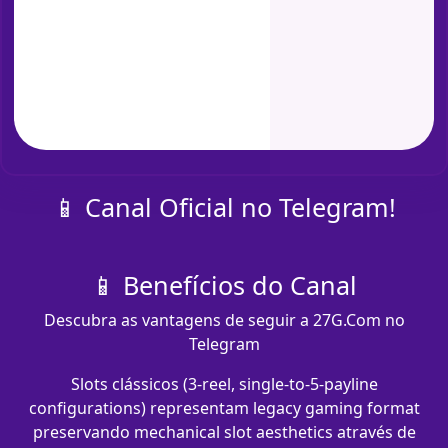
📱 Canal Oficial no Telegram!
📱 Benefícios do Canal
Descubra as vantagens de seguir a 27G.Com no
Telegram
Slots clássicos (3-reel, single-to-5-payline
configurations) representam legacy gaming format
preservando mechanical slot aesthetics através de