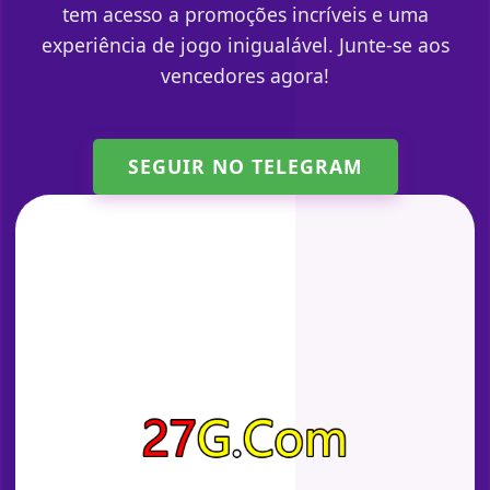
tem acesso a promoções incríveis e uma
experiência de jogo inigualável. Junte-se aos
vencedores agora!
SEGUIR NO TELEGRAM