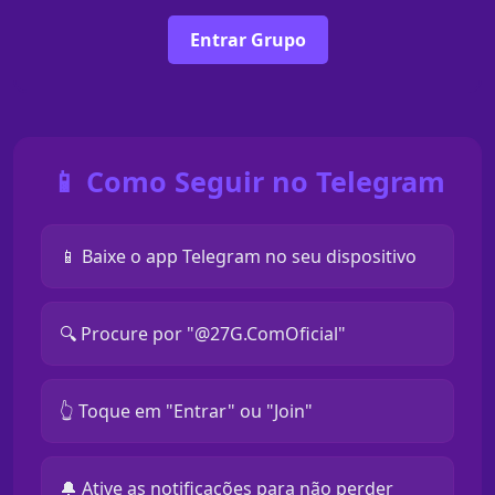
Entrar Grupo
📱 Como Seguir no Telegram
📱 Baixe o app Telegram no seu dispositivo
🔍 Procure por "@27G.ComOficial"
👆 Toque em "Entrar" ou "Join"
🔔 Ative as notificações para não perder