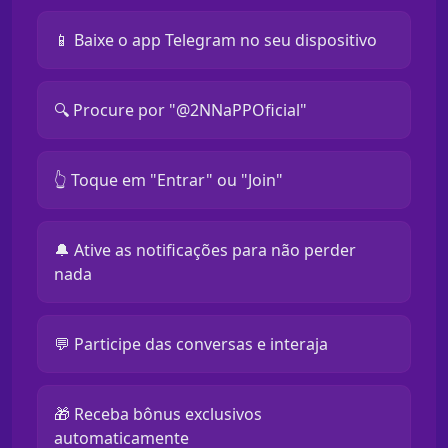
📱 Baixe o app Telegram no seu dispositivo
🔍 Procure por "@2NNaPPOficial"
👆 Toque em "Entrar" ou "Join"
🔔 Ative as notificações para não perder
nada
💬 Participe das conversas e interaja
🎁 Receba bônus exclusivos
automaticamente