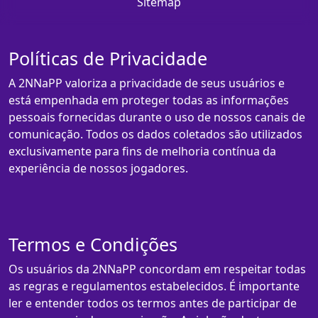
Sitemap
Políticas de Privacidade
A 2NNaPP valoriza a privacidade de seus usuários e
está empenhada em proteger todas as informações
pessoais fornecidas durante o uso de nossos canais de
comunicação. Todos os dados coletados são utilizados
exclusivamente para fins de melhoria contínua da
experiência de nossos jogadores.
Termos e Condições
Os usuários da 2NNaPP concordam em respeitar todas
as regras e regulamentos estabelecidos. É importante
ler e entender todos os termos antes de participar de