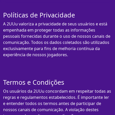
Políticas de Privacidade
A 2UUu valoriza a privacidade de seus usuários e está
empenhada em proteger todas as informações
pessoais fornecidas durante o uso de nossos canais de
comunicação. Todos os dados coletados são utilizados
exclusivamente para fins de melhoria contínua da
experiência de nossos jogadores.
Termos e Condições
Os usuários da 2UUu concordam em respeitar todas as
regras e regulamentos estabelecidos. É importante ler
e entender todos os termos antes de participar de
nossos canais de comunicação. A violação destes