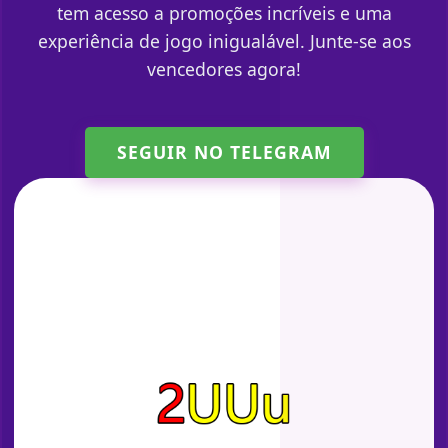
tem acesso a promoções incríveis e uma
experiência de jogo inigualável. Junte-se aos
vencedores agora!
SEGUIR NO TELEGRAM