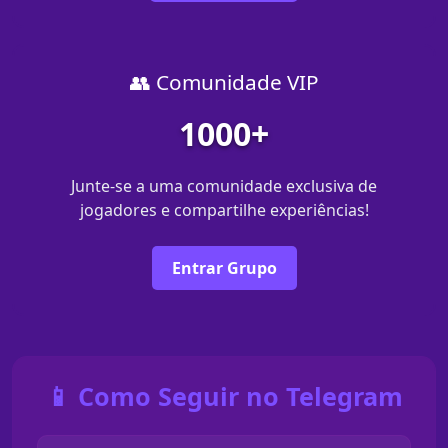
👥 Comunidade VIP
1000+
Junte-se a uma comunidade exclusiva de
jogadores e compartilhe experiências!
Entrar Grupo
📱 Como Seguir no Telegram