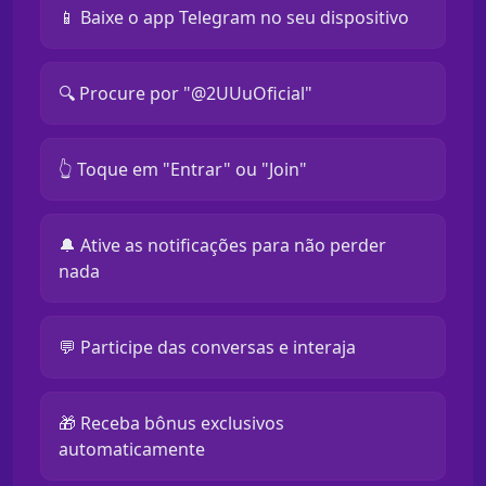
📱 Baixe o app Telegram no seu dispositivo
🔍 Procure por "@2UUuOficial"
👆 Toque em "Entrar" ou "Join"
🔔 Ative as notificações para não perder
nada
💬 Participe das conversas e interaja
🎁 Receba bônus exclusivos
automaticamente