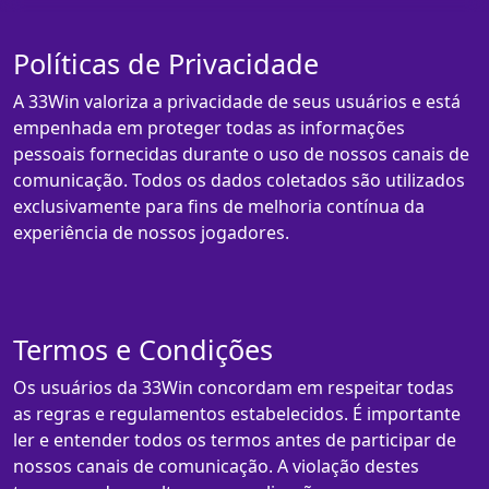
Políticas de Privacidade
A 33Win valoriza a privacidade de seus usuários e está
empenhada em proteger todas as informações
pessoais fornecidas durante o uso de nossos canais de
comunicação. Todos os dados coletados são utilizados
exclusivamente para fins de melhoria contínua da
experiência de nossos jogadores.
Termos e Condições
Os usuários da 33Win concordam em respeitar todas
as regras e regulamentos estabelecidos. É importante
ler e entender todos os termos antes de participar de
nossos canais de comunicação. A violação destes