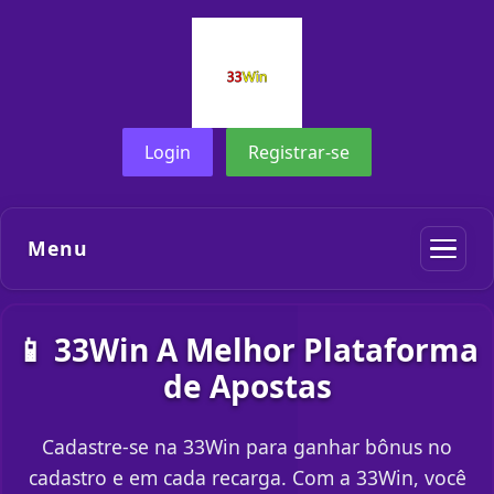
Login
Registrar-se
Menu
📱 33Win A Melhor Plataforma
de Apostas
Cadastre-se na 33Win para ganhar bônus no
cadastro e em cada recarga. Com a 33Win, você