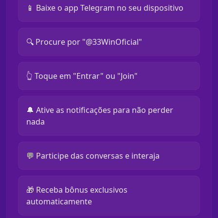
📱 Baixe o app Telegram no seu dispositivo
🔍 Procure por "@33WinOficial"
👆 Toque em "Entrar" ou "Join"
🔔 Ative as notificações para não perder
nada
💬 Participe das conversas e interaja
🎁 Receba bônus exclusivos
automaticamente