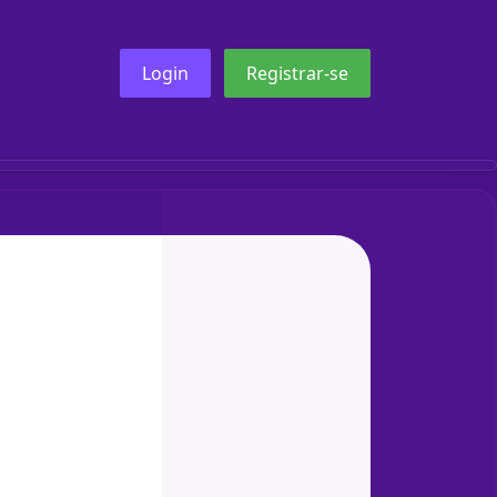
Login
Registrar-se