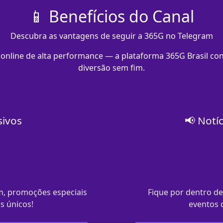
📱 Benefícios do Canal
Descubra as vantagens de seguir a 365G no Telegram
online de alta performance — a plataforma 365G Brasil con
diversão sem fim.
sivos
📢 Notí
m, promoções especiais
Fique por dentro d
s únicos!
eventos 