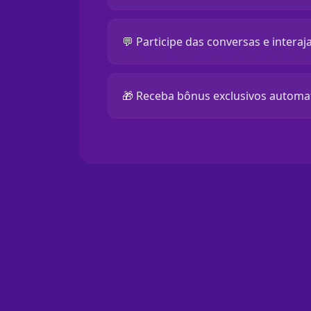
💬 Participe das conversas e interaj
🎁 Receba bônus exclusivos autom