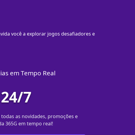
vida você a explorar jogos desafiadores e
cias em Tempo Real
24/7
e todas as novidades, promoções e
da 365G em tempo real!