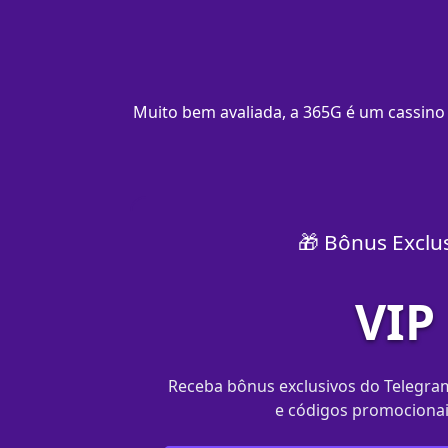
Muito bem avaliada, a 365G é um cassino 
🎁 Bônus Exclu
VIP
Receba bônus exclusivos do Telegra
e códigos promocionai