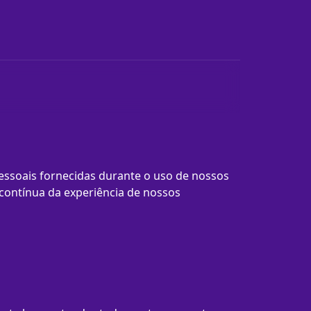
essoais fornecidas durante o uso de nossos
 contínua da experiência de nossos