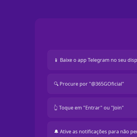
📱 Baixe o app Telegram no seu disp
🔍 Procure por "@365GOficial"
👆 Toque em "Entrar" ou "Join"
🔔 Ative as notificações para não p