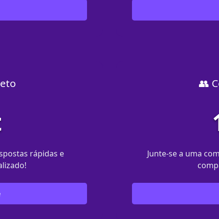
reto
👥 
t
espostas rápidas e
Junte-se a uma com
lizado!
compa
e