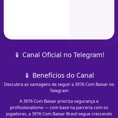
📱 Canal Oficial no Telegram!
📱 Benefícios do Canal
Descubra as vantagens de seguir a 3976 Com Baixar no
Telegram
A 3976 Com Baixar prioriza segurança e
profissionalismo — com base na parceria com os
jogadores, a 3976 Com Baixar Brasil segue crescendo