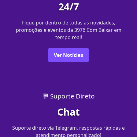
24/7
Fique por dentro de todas as novidades,
promoções e eventos da 3976 Com Baixar em
tempo real!
Ver Notícias
💬 Suporte Direto
Chat
Suporte direto via Telegram, respostas rápidas e
atendimento personalizado!