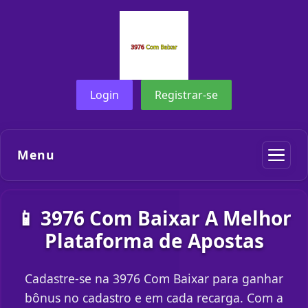
Login
Registrar-se
Menu
📱 3976 Com Baixar A Melhor
Plataforma de Apostas
Cadastre-se na 3976 Com Baixar para ganhar
bônus no cadastro e em cada recarga. Com a