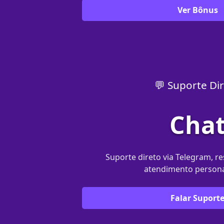
Ver Bônus
💬 Suporte Di
Cha
Suporte direto via Telegram, r
atendimento persona
Falar Suport