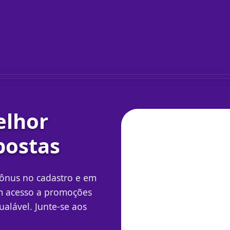
elhor
postas
bônus no cadastro e em
em acesso a promoções
ualável. Junte-se aos