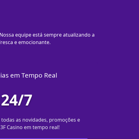
Nossa equipe está sempre atualizando a
fresca e emocionante.
cias em Tempo Real
24/7
e todas as novidades, promoções e
 3F Casino em tempo real!