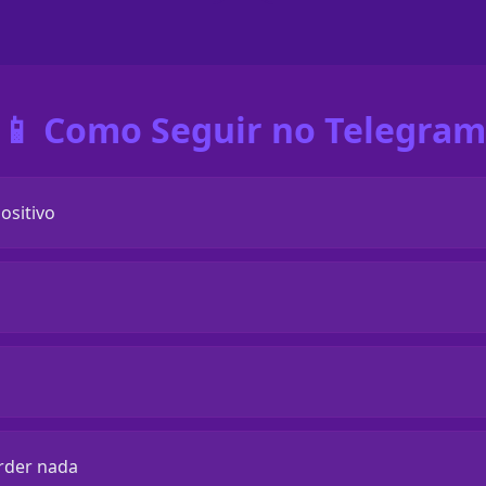
📱 Como Seguir no Telegram
ositivo
erder nada