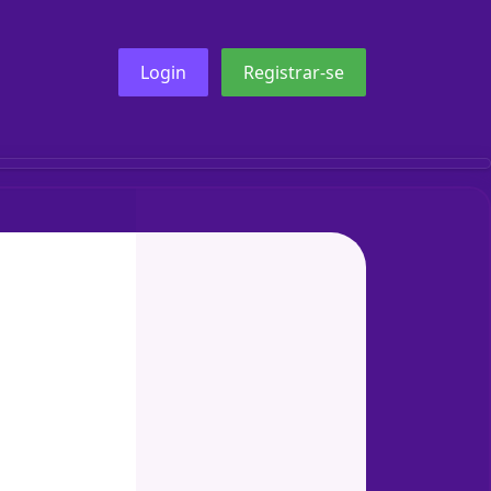
Login
Registrar-se