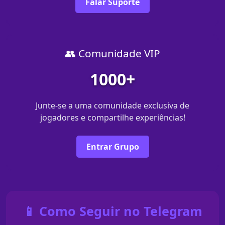
Falar Suporte
👥 Comunidade VIP
1000+
Junte-se a uma comunidade exclusiva de
jogadores e compartilhe experiências!
Entrar Grupo
📱 Como Seguir no Telegram