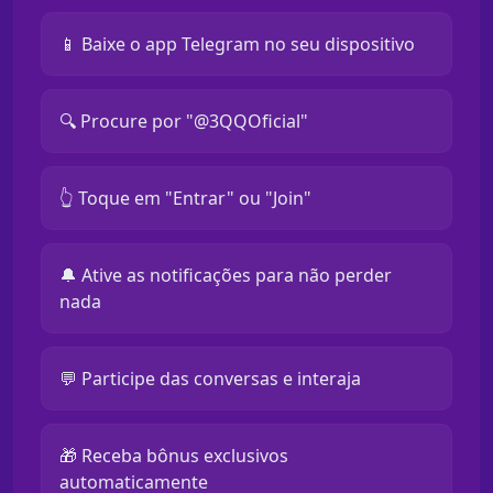
📱 Baixe o app Telegram no seu dispositivo
🔍 Procure por "@3QQOficial"
👆 Toque em "Entrar" ou "Join"
🔔 Ative as notificações para não perder
nada
💬 Participe das conversas e interaja
🎁 Receba bônus exclusivos
automaticamente