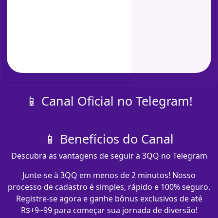
📱 Canal Oficial no Telegram!
📱 Benefícios do Canal
Descubra as vantagens de seguir a 3QQ no Telegram
Junte-se à 3QQ em menos de 2 minutos! Nosso
processo de cadastro é simples, rápido e 100% seguro.
Registre-se agora e ganhe bônus exclusivos de até
R$+9~99 para começar sua jornada de diversão!