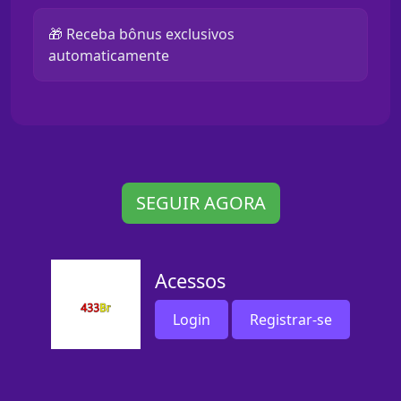
🎁 Receba bônus exclusivos
automaticamente
SEGUIR AGORA
Acessos
Login
Registrar-se