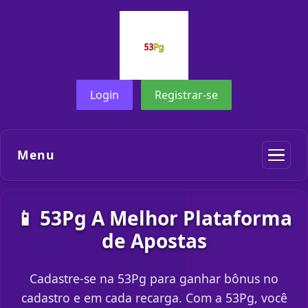
Login
Registrar-se
Menu
📱 53Pg A Melhor Plataforma
de Apostas
Cadastre-se na 53Pg para ganhar bônus no
cadastro e em cada recarga. Com a 53Pg, você