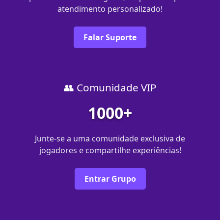
atendimento personalizado!
Falar Suporte
👥 Comunidade VIP
1000+
Junte-se a uma comunidade exclusiva de
jogadores e compartilhe experiências!
Entrar Grupo