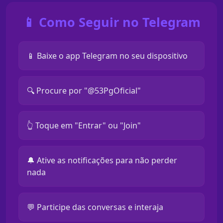
📱 Como Seguir no Telegram
📱 Baixe o app Telegram no seu dispositivo
🔍 Procure por "@53PgOficial"
👆 Toque em "Entrar" ou "Join"
🔔 Ative as notificações para não perder
nada
💬 Participe das conversas e interaja