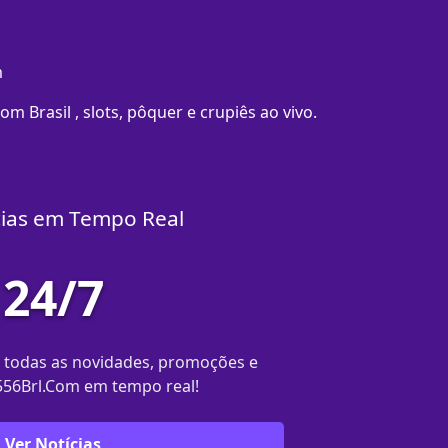
m
 Brasil , slots, pôquer e crupiês ao vivo.
cias em Tempo Real
24/7
e todas as novidades, promoções e
556Brl.Com em tempo real!
Ver Notícias