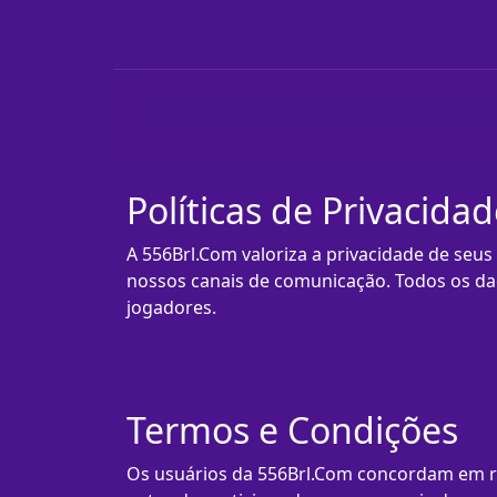
Políticas de Privacida
A 556Brl.Com valoriza a privacidade de seu
nossos canais de comunicação. Todos os dad
jogadores.
Termos e Condições
Os usuários da 556Brl.Com concordam em res