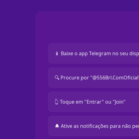
📱 Baixe o app Telegram no seu disp
🔍 Procure por "@556Brl.ComOficial
👆 Toque em "Entrar" ou "Join"
🔔 Ative as notificações para não p