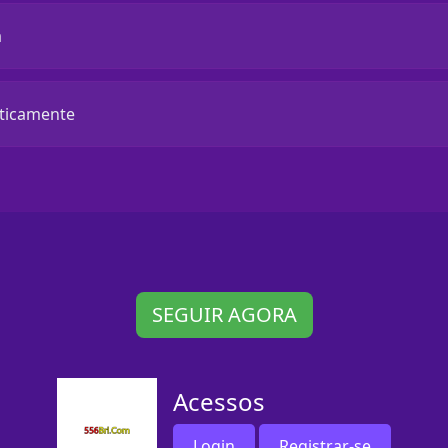
a
aticamente
SEGUIR AGORA
Acessos
Login
Registrar-se