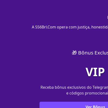
A 556Brl.Com opera com justiça, honestida
🎁 Bônus Exclu
VIP
Receba bônus exclusivos do Telegra
e códigos promocionai
Ver Bônus