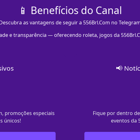
📱 Benefícios do Canal
Descubra as vantagens de seguir a 556Brl.Com no Telegra
de e transparência — oferecendo roleta, jogos da 556Brl.Com
sivos
📢 Notí
m, promoções especiais
Fique por dentro d
s únicos!
eventos da 