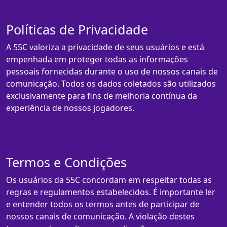
Políticas de Privacidade
A 55C valoriza a privacidade de seus usuários e está
empenhada em proteger todas as informações
pessoais fornecidas durante o uso de nossos canais de
comunicação. Todos os dados coletados são utilizados
exclusivamente para fins de melhoria contínua da
experiência de nossos jogadores.
Termos e Condições
Os usuários da 55C concordam em respeitar todas as
regras e regulamentos estabelecidos. É importante ler
e entender todos os termos antes de participar de
nossos canais de comunicação. A violação destes