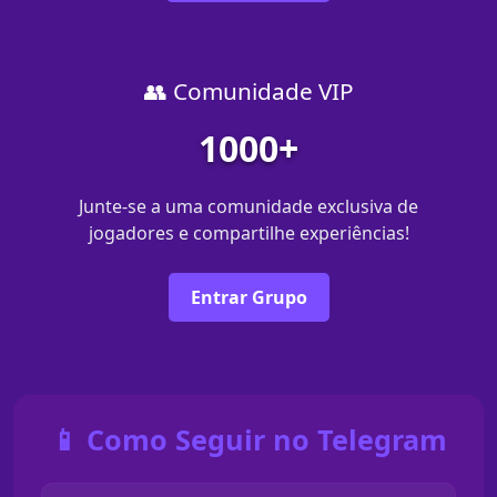
👥 Comunidade VIP
1000+
Junte-se a uma comunidade exclusiva de
jogadores e compartilhe experiências!
Entrar Grupo
📱 Como Seguir no Telegram