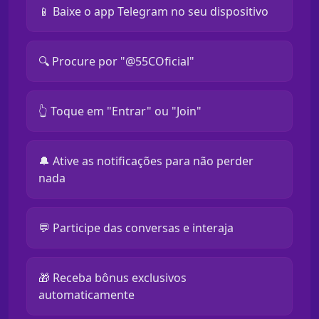
📱 Baixe o app Telegram no seu dispositivo
🔍 Procure por "@55COficial"
👆 Toque em "Entrar" ou "Join"
🔔 Ative as notificações para não perder
nada
💬 Participe das conversas e interaja
🎁 Receba bônus exclusivos
automaticamente