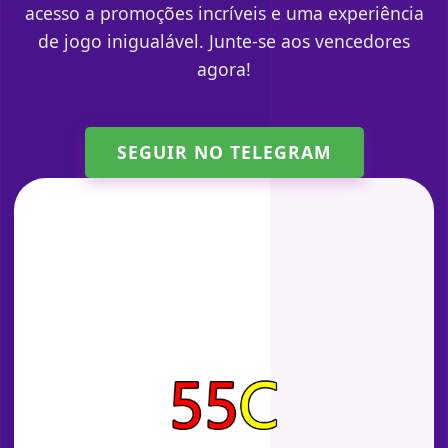
acesso a promoções incríveis e uma experiência
de jogo inigualável. Junte-se aos vencedores
agora!
SEGUIR NO TELEGRAM