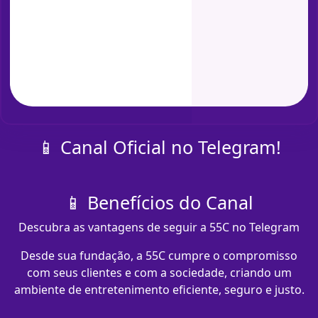
📱 Canal Oficial no Telegram!
📱 Benefícios do Canal
Descubra as vantagens de seguir a 55C no Telegram
Desde sua fundação, a 55C cumpre o compromisso
com seus clientes e com a sociedade, criando um
ambiente de entretenimento eficiente, seguro e justo.