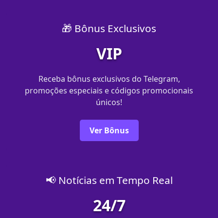
🎁 Bônus Exclusivos
VIP
Receba bônus exclusivos do Telegram,
promoções especiais e códigos promocionais
únicos!
Ver Bônus
📢 Notícias em Tempo Real
24/7