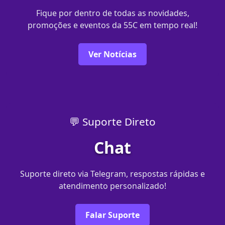
Fique por dentro de todas as novidades,
promoções e eventos da 55C em tempo real!
Ver Notícias
💬 Suporte Direto
Chat
Suporte direto via Telegram, respostas rápidas e
atendimento personalizado!
Falar Suporte