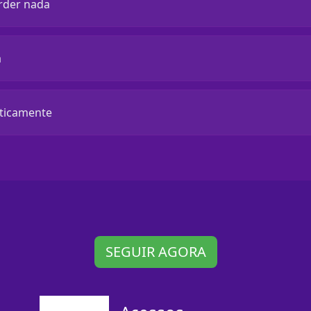
erder nada
a
aticamente
SEGUIR AGORA