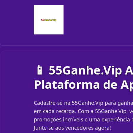
📱 55Ganhe.Vip 
Plataforma de A
Cadastre-se na 55Ganhe.Vip para ganha
em cada recarga. Com a 55Ganhe.Vip, v
promoções incríveis e uma experiência d
Junte-se aos vencedores agora!