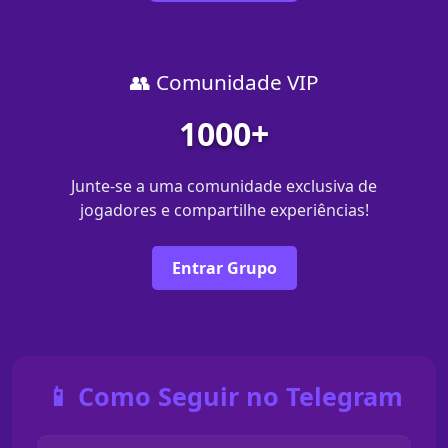
👥 Comunidade VIP
1000+
Junte-se a uma comunidade exclusiva de
jogadores e compartilhe experiências!
Entrar Grupo
📱 Como Seguir no Telegram