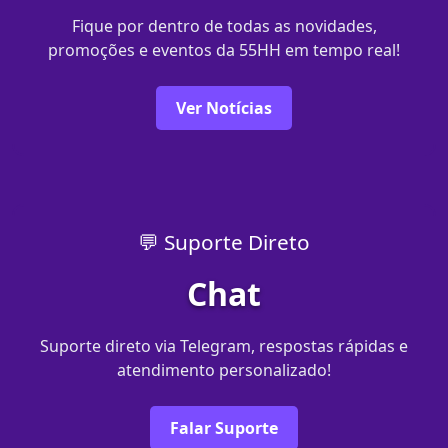
Fique por dentro de todas as novidades,
promoções e eventos da 55HH em tempo real!
Ver Notícias
💬 Suporte Direto
Chat
Suporte direto via Telegram, respostas rápidas e
atendimento personalizado!
Falar Suporte