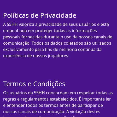
Políticas de Privacidade
A 55HH valoriza a privacidade de seus usuários e está
empenhada em proteger todas as informações
pessoais fornecidas durante o uso de nossos canais de
comunicação. Todos os dados coletados são utilizados
exclusivamente para fins de melhoria contínua da
experiência de nossos jogadores.
Termos e Condições
Os usuários da 55HH concordam em respeitar todas as
regras e regulamentos estabelecidos. É importante ler
e entender todos os termos antes de participar de
nossos canais de comunicação. A violação destes