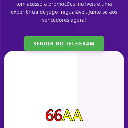
tem acesso a promoções incríveis e uma
experiência de jogo inigualável. Junte-se aos
vencedores agora!
SEGUIR NO TELEGRAM