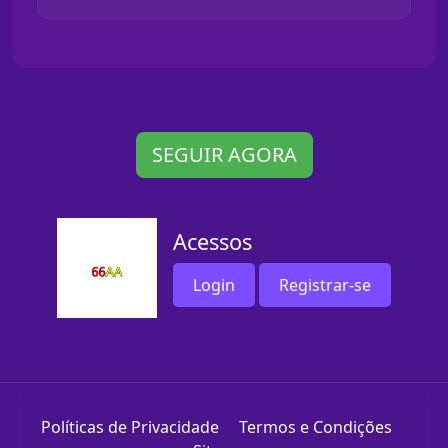
SEGUIR AGORA
Acessos
Login
Registrar-se
Políticas de Privacidade
Termos e Condições