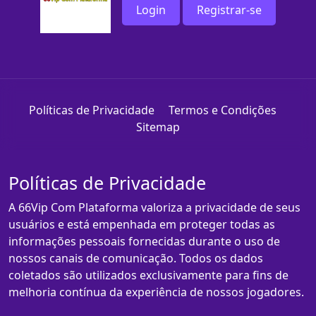
Login
Registrar-se
Políticas de Privacidade
Termos e Condições
Sitemap
Políticas de Privacidade
A 66Vip Com Plataforma valoriza a privacidade de seus
usuários e está empenhada em proteger todas as
informações pessoais fornecidas durante o uso de
nossos canais de comunicação. Todos os dados
coletados são utilizados exclusivamente para fins de
melhoria contínua da experiência de nossos jogadores.