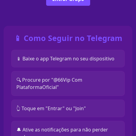
📱 Como Seguir no Telegram
📱 Baixe o app Telegram no seu dispositivo
🔍 Procure por "@66Vip Com
PlataformaOficial"
👆 Toque em "Entrar" ou "Join"
🔔 Ative as notificações para não perder