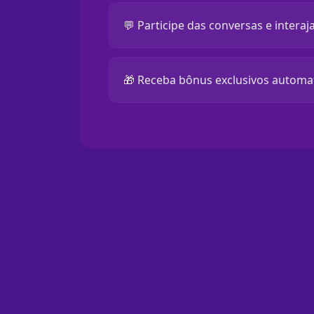
💬 Participe das conversas e interaj
🎁 Receba bônus exclusivos autom