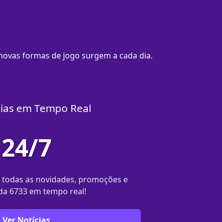
 novas formas de jogo surgem a cada dia.
cias em Tempo Real
24/7
e todas as novidades, promoções e
da 6733 em tempo real!
Ver Notícias