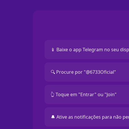
📱 Baixe o app Telegram no seu disp
🔍 Procure por "@6733Oficial"
👆 Toque em "Entrar" ou "Join"
🔔 Ative as notificações para não p