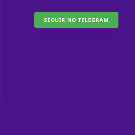
SEGUIR NO TELEGRAM