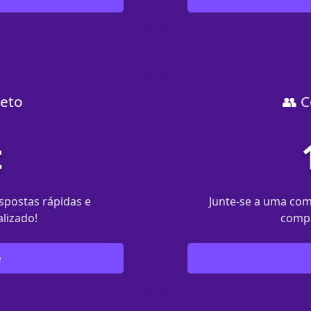
reto
👥 
t
espostas rápidas e
Junte-se a uma com
lizado!
compa
e