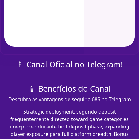
📱 Canal Oficial no Telegram!
📱 Benefícios do Canal
Descubra as vantagens de seguir a 68S no Telegram
Strategic deployment: segundo deposit
frequentemente directed toward game categories
unexplored durante first deposit phase, expanding
player exposure para full platform breadth. Bonus