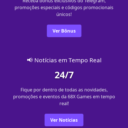
Receba bônus exclusivos do Telegram,
promoções especiais e códigos promocionais
únicos!
Ver Bônus
📢 Notícias em Tempo Real
24/7
Fique por dentro de todas as novidades,
promoções e eventos da 68X Games em tempo
real!
Ver Notícias