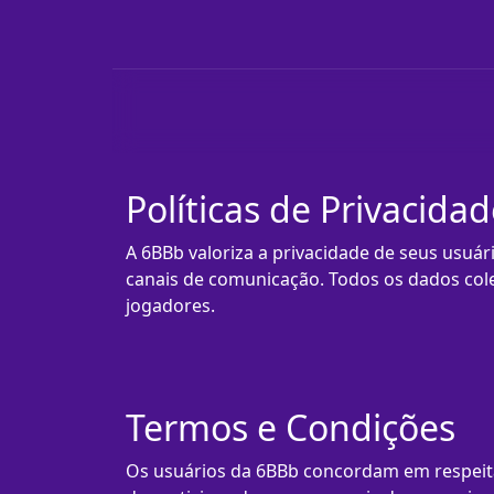
Políticas de Privacida
A 6BBb valoriza a privacidade de seus usuá
canais de comunicação. Todos os dados cole
jogadores.
Termos e Condições
Os usuários da 6BBb concordam em respeitar