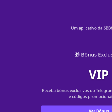
Um aplicativo da 6BBb
🎁 Bônus Exclu
VIP
Receba bônus exclusivos do Telegra
e códigos promocionai
Ver Bônus