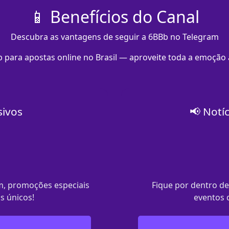
📱 Benefícios do Canal
Descubra as vantagens de seguir a 6BBb no Telegram
 para apostas online no Brasil — aproveite toda a emoção a
sivos
📢 Notí
m, promoções especiais
Fique por dentro d
s únicos!
eventos 