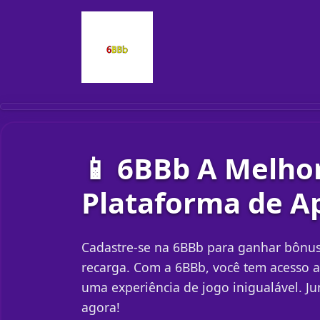
📱 6BBb A Melho
Plataforma de A
Cadastre-se na 6BBb para ganhar bônus
recarga. Com a 6BBb, você tem acesso a
uma experiência de jogo inigualável. J
agora!