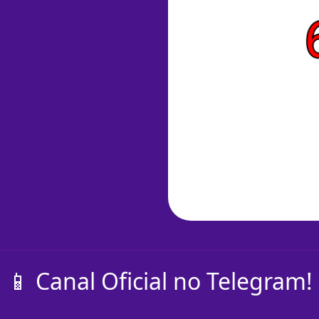
📱 Canal Oficial no Telegram!