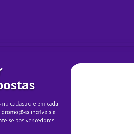
r
postas
 no cadastro e em cada
 promoções incríveis e
unte-se aos vencedores