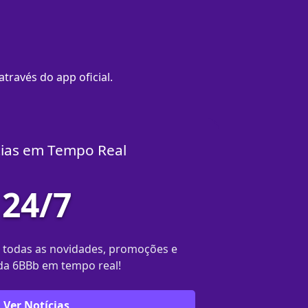
través do app oficial.
cias em Tempo Real
24/7
e todas as novidades, promoções e
da 6BBb em tempo real!
Ver Notícias