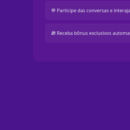
💬 Participe das conversas e interaj
🎁 Receba bônus exclusivos autom