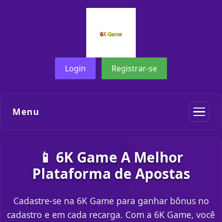
Login
Registrar-se
Menu
📱 6K Game A Melhor
Plataforma de Apostas
Cadastre-se na 6K Game para ganhar bônus no
cadastro e em cada recarga. Com a 6K Game, você