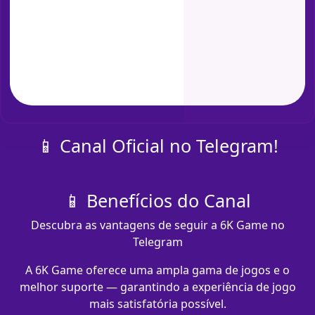
📱 Canal Oficial no Telegram!
📱 Benefícios do Canal
Descubra as vantagens de seguir a 6K Game no
Telegram
A 6K Game oferece uma ampla gama de jogos e o
melhor suporte — garantindo a experiência de jogo
mais satisfatória possível.