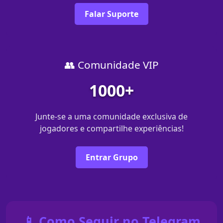
Falar Suporte
👥 Comunidade VIP
1000+
Junte-se a uma comunidade exclusiva de
jogadores e compartilhe experiências!
Entrar Grupo
📱 Como Seguir no Telegram