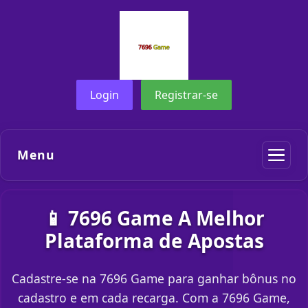
Login
Registrar-se
Menu
📱 7696 Game A Melhor
Plataforma de Apostas
Cadastre-se na 7696 Game para ganhar bônus no
cadastro e em cada recarga. Com a 7696 Game,