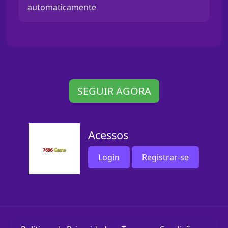
automaticamente
SEGUIR AGORA
Acessos
Login
Registrar-se