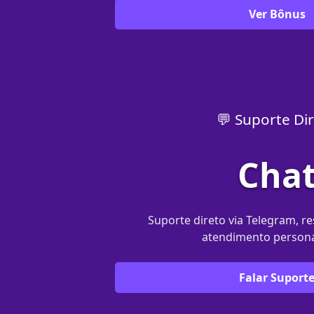
Ver Bônus
💬 Suporte Di
Cha
Suporte direto via Telegram, r
atendimento persona
Falar Suport