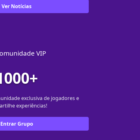
Ver Notícias
Comunidade VIP
1000+
unidade exclusiva de jogadores e
rtilhe experiências!
Entrar Grupo