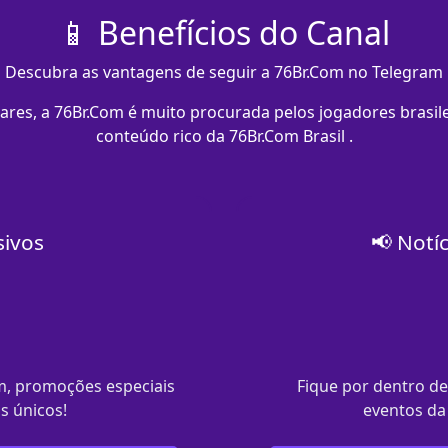
📱 Benefícios do Canal
Descubra as vantagens de seguir a 76Br.Com no Telegram
es, a 76Br.Com é muito procurada pelos jogadores brasile
conteúdo rico da 76Br.Com Brasil .
sivos
📢 Notí
m, promoções especiais
Fique por dentro d
s únicos!
eventos da