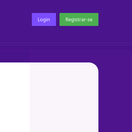
Login
Registrar-se