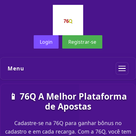
Login
Registrar-se
Menu
📱 76Q A Melhor Plataforma
de Apostas
Cadastre-se na 76Q para ganhar bônus no
cadastro e em cada recarga. Com a 76Q, você tem