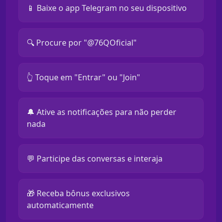
📱 Baixe o app Telegram no seu dispositivo
🔍 Procure por "@76QOficial"
👆 Toque em "Entrar" ou "Join"
🔔 Ative as notificações para não perder
nada
💬 Participe das conversas e interaja
🎁 Receba bônus exclusivos
automaticamente