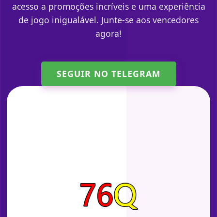
acesso a promoções incríveis e uma experiência
de jogo inigualável. Junte-se aos vencedores
agora!
SEGUIR NO TELEGRAM