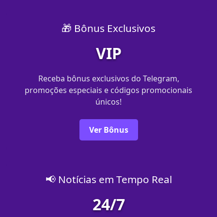
🎁 Bônus Exclusivos
VIP
Receba bônus exclusivos do Telegram,
promoções especiais e códigos promocionais
únicos!
Ver Bônus
📢 Notícias em Tempo Real
24/7