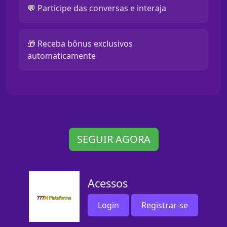
💬 Participe das conversas e interaja
🎁 Receba bônus exclusivos
automaticamente
SEGUIR AGORA
Acessos
Login
Registrar-se