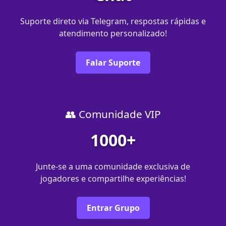
Suporte direto via Telegram, respostas rápidas e
atendimento personalizado!
Falar Suporte
👥 Comunidade VIP
1000+
Junte-se a uma comunidade exclusiva de
jogadores e compartilhe experiências!
Entrar Grupo