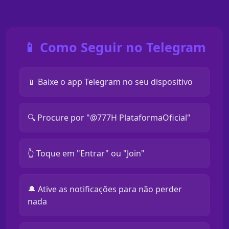
📱 Como Seguir no Telegram
📱 Baixe o app Telegram no seu dispositivo
🔍 Procure por "@777H PlataformaOficial"
👆 Toque em "Entrar" ou "Join"
🔔 Ative as notificações para não perder
nada