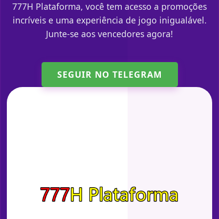
777H Plataforma, você tem acesso a promoções
incríveis e uma experiência de jogo inigualável.
Junte-se aos vencedores agora!
SEGUIR NO TELEGRAM