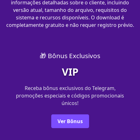
informações detalhadas sobre o cliente, incluindo
versão atual, tamanho do arquivo, requisitos do
sistema e recursos disponíveis. O download é
completamente gratuito e não requer registro prévio.
🎁 Bônus Exclusivos
VIP
Receba bônus exclusivos do Telegram,
promoções especiais e códigos promocionais
únicos!
Ver Bônus