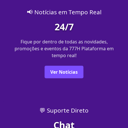
📢 Notícias em Tempo Real
24/7
Fique por dentro de todas as novidades,
promoções e eventos da 777H Plataforma em
tempo real!
Ver Notícias
💬 Suporte Direto
Chat