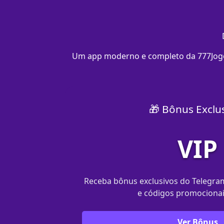
Um app moderno e completo da 777Jogo V
🎁 Bônus Exclu
VIP
Receba bônus exclusivos do Telegra
e códigos promocionai
Ver Bônus