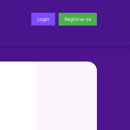
Login
Registrar-se