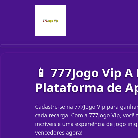
📱 777Jogo Vip A
Plataforma de A
Cadastre-se na 777Jogo Vip para ganha
cada recarga. Com a 777Jogo Vip, você
incríveis e uma experiência de jogo inig
vencedores agora!