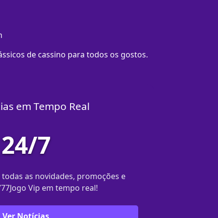
m
ssicos de cassino para todos os gostos.
cias em Tempo Real
24/7
e todas as novidades, promoções e
777Jogo Vip em tempo real!
Ver Notícias