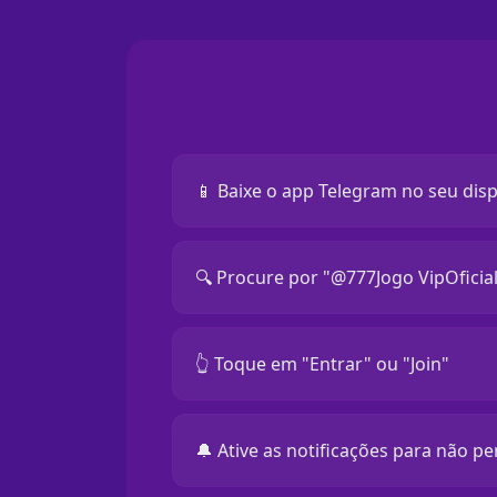
📱 Baixe o app Telegram no seu disp
🔍 Procure por "@777Jogo VipOficia
👆 Toque em "Entrar" ou "Join"
🔔 Ative as notificações para não p