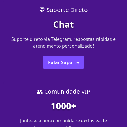
💬 Suporte Direto
Chat
Suporte direto via Telegram, respostas rápidas e
atendimento personalizado!
Falar Suporte
👥 Comunidade VIP
1000+
Junte-se a uma comunidade exclusiva de