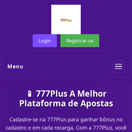
Login
Registrar-se
Menu
📱 777Plus A Melhor
Plataforma de Apostas
Cadastre-se na 777Plus para ganhar bônus no
cadastro e em cada recarga. Com a 777Plus, você