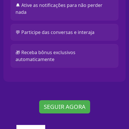
🔔 Ative as notificações para não perder
nada
💬 Participe das conversas e interaja
🎁 Receba bônus exclusivos
automaticamente
SEGUIR AGORA