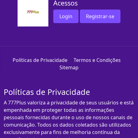
Acessos
Login
Registrar-se
Políticas de Privacidade
Termos e Condições
Sitemap
Políticas de Privacidade
A 777Plus valoriza a privacidade de seus usuários e está
empenhada em proteger todas as informações
pessoais fornecidas durante o uso de nossos canais de
comunicação. Todos os dados coletados são utilizados
exclusivamente para fins de melhoria contínua da