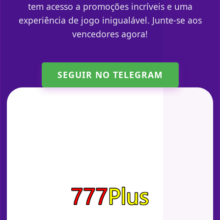
tem acesso a promoções incríveis e uma
experiência de jogo inigualável. Junte-se aos
vencedores agora!
SEGUIR NO TELEGRAM