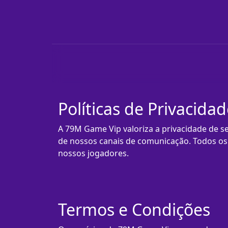
Políticas de Privacida
A 79M Game Vip valoriza a privacidade de 
de nossos canais de comunicação. Todos os 
nossos jogadores.
Termos e Condições