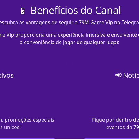
📱 Benefícios do Canal
escubra as vantagens de seguir a 79M Game Vip no Telegr
e Vip proporciona uma experiência imersiva e envolvente c
a conveniência de jogar de qualquer lugar.
sivos
📢 Notí
m, promoções especiais
Fique por dentro d
s únicos!
eventos da 7