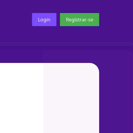
Login
Registrar-se