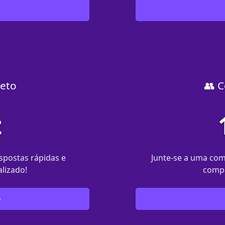
reto
👥 
t
espostas rápidas e
Junte-se a uma com
lizado!
compa
e