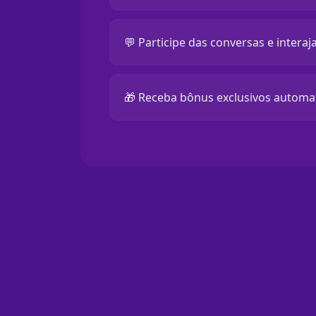
💬 Participe das conversas e interaj
🎁 Receba bônus exclusivos autom