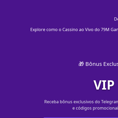
D
Explore como o Cassino ao Vivo do 79M Gam
🎁 Bônus Exclu
VIP
Receba bônus exclusivos do Telegra
e códigos promocionai