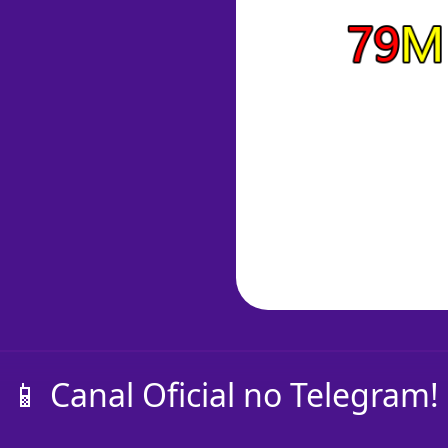
📱 Canal Oficial no Telegram!