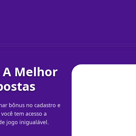
 A Melhor
postas
har bônus no cadastro e
 você tem acesso a
e jogo inigualável.