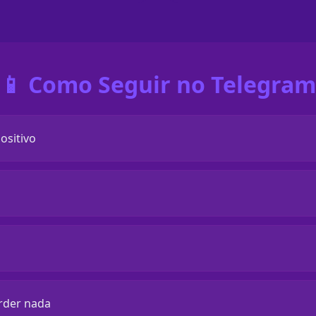
📱 Como Seguir no Telegram
ositivo
erder nada