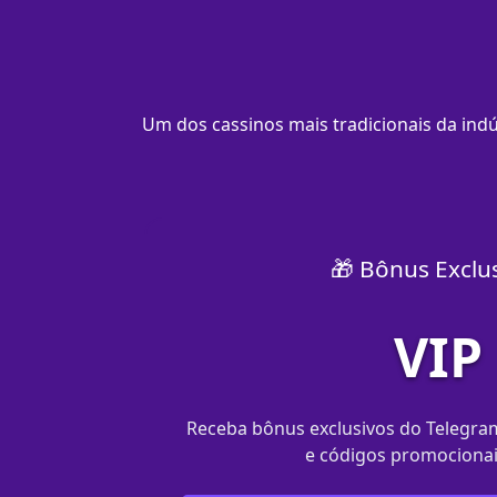
Um dos cassinos mais tradicionais da indú
🎁 Bônus Exclu
VIP
Receba bônus exclusivos do Telegra
e códigos promocionai