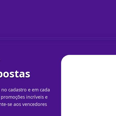
r
postas
 no cadastro e em cada
 promoções incríveis e
unte-se aos vencedores