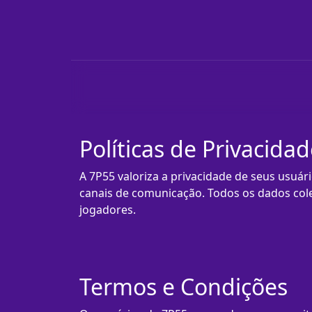
Políticas de Privacida
A 7P55 valoriza a privacidade de seus usuá
canais de comunicação. Todos os dados cole
jogadores.
Termos e Condições