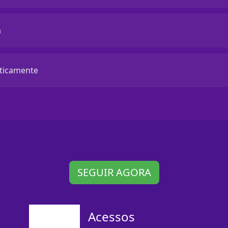
a
aticamente
SEGUIR AGORA
Acessos