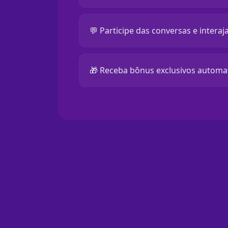
💬 Participe das conversas e interaj
🎁 Receba bônus exclusivos autom