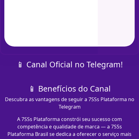
📱 Canal Oficial no Telegram!
📱 Benefícios do Canal
Descubra as vantagens de seguir a 7SSs Plataforma no
Telegram
A 7SSs Plataforma constrói seu sucesso com
competência e qualidade de marca — a 7SSs
Plataforma Brasil se dedica a oferecer o serviço mais