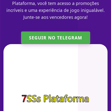
Plataforma, você tem acesso a promoções
incríveis e uma experiência de jogo inigualável.
Junte-se aos vencedores agora!
SEGUIR NO TELEGRAM