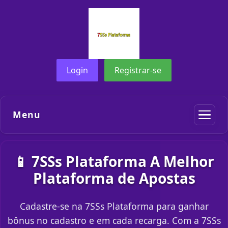
Login
Registrar-se
Menu
📱 7SSs Plataforma A Melhor
Plataforma de Apostas
Cadastre-se na 7SSs Plataforma para ganhar
bônus no cadastro e em cada recarga. Com a 7SSs