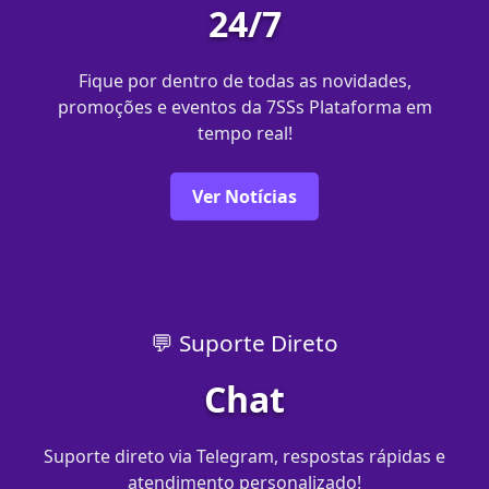
24/7
Fique por dentro de todas as novidades,
promoções e eventos da 7SSs Plataforma em
tempo real!
Ver Notícias
💬 Suporte Direto
Chat
Suporte direto via Telegram, respostas rápidas e
atendimento personalizado!